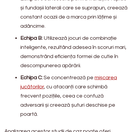
și fundașii laterali care se suprapun, creează
constant ocazii de a marca prin lățime și
adâncime.
Echipa B:
Utilizează jocuri de combinație
inteligente, rezultând adesea în scoruri mari,
demonstrând eficiența formei de cutie în
descompunerea apărării.
Echipa C:
Se concentrează pe
mișcarea
jucătorilor
, cu atacanți care schimbă
frecvent pozițiile, ceea ce confuză
adversarii și creează șuturi deschise pe
poartă.
Analizarea acestor studii de caz poate oferi