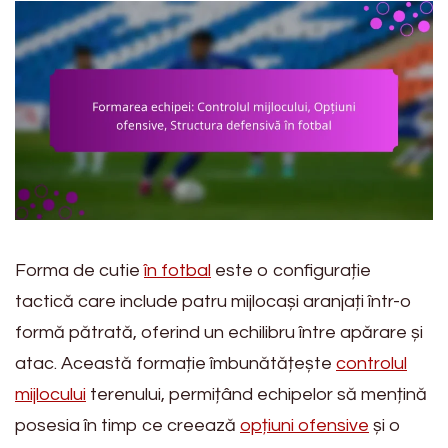
Forma de cutie
în fotbal
este o configurație
tactică care include patru mijlocași aranjați într-o
formă pătrată, oferind un echilibru între apărare și
atac. Această formație îmbunătățește
controlul
mijlocului
terenului, permițând echipelor să mențină
posesia în timp ce creează
opțiuni ofensive
și o