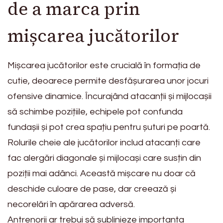
de a marca prin
mișcarea jucătorilor
Mișcarea jucătorilor este crucială în formația de
cutie, deoarece permite desfășurarea unor jocuri
ofensive dinamice. Încurajând atacanții și mijlocașii
să schimbe pozițiile, echipele pot confunda
fundașii și pot crea spațiu pentru șuturi pe poartă.
Rolurile cheie ale jucătorilor includ atacanți care
fac alergări diagonale și mijlocași care susțin din
poziții mai adânci. Această mișcare nu doar că
deschide culoare de pase, dar creează și
necorelări în apărarea adversă.
Antrenorii ar trebui să sublinieze importanța