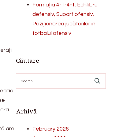
Formația 4-1-4-1: Echilibru
defensiv, Suport ofensiv,
Poziționarea jucătorilor în
fotbalul ofensiv
erații
Căutare
Search
for:
ecific
se
tora
Arhivă
tă are
February 2026