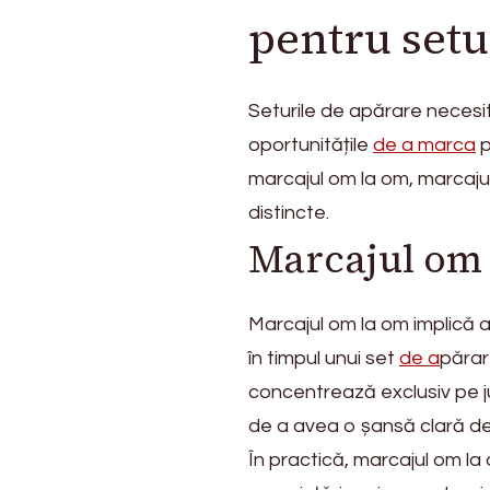
pentru setu
Seturile de apărare necesit
oportunitățile
de a marca
p
marcajul om la om, marcajul 
distincte.
Marcajul om l
Marcajul om la om implică a
în timpul unui set
de a
părar
concentrează exclusiv pe j
de a avea o șansă clară de
În practică, marcajul om la 