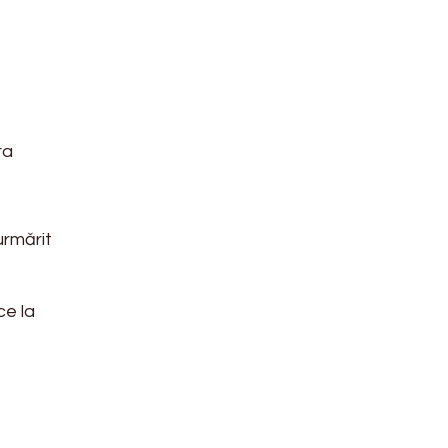
ța
urmărit
ce la