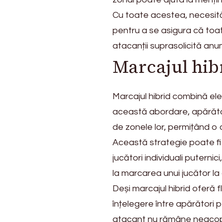
Cu toate acestea, necesită
pentru a se asigura că toa
atacanții suprasolicită anu
Marcajul hibr
Marcajul hibrid combină ele
această abordare, apărătorii
de zonele lor, permițând o 
Această strategie poate fi 
jucători individuali puternic
la marcarea unui jucător la 
Deși marcajul hibrid oferă f
înțelegere între apărători p
atacant nu rămâne neacop