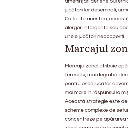
amenințări aeriene puterni
jucătorii lor desemnați, urm
Cu toate acestea, această
alergări inteligente sau da
unele jucători neacoperiți.
Marcajul zona
Marcajul zonal atribuie apă
terenului, mai degrabă decâ
pentru orice jucător advers
mai mare în răspunsul la mi
Această strategie este deo
scheme complexe de seturi
concentreze pe apărarea sp
zonal poate ajuta la mențin