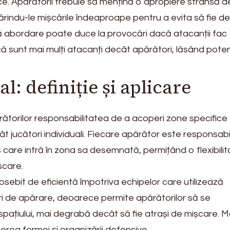
ce. Apărătorii trebuie să mențină o apropiere strânsă d
ărindu-le mișcările îndeaproape pentru a evita să fie dep
 abordare poate duce la provocări dacă atacanții fac
că sunt mai mulți atacanți decât apărători, lăsând poten
l: definiție și aplicare
rătorilor responsabilitatea de a acoperi zone specifice 
t jucători individuali. Fiecare apărător este responsabi
 care intră în zona sa desemnată, permițând o flexibilit
șcare.
sebit de eficientă împotriva echipelor care utilizează
 de apărare, deoarece permite apărătorilor să se
ațiului, mai degrabă decât să fie atrași de mișcare. M
erea formei și organizării defensive.