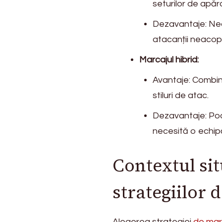
seturilor de apă
Dezavantaje: Nec
atacanții neacop
Marcajul hibrid:
Avantaje: Combină
stiluri de atac.
Dezavantaje: Poat
necesită o echipă
Contextul si
strategiilor 
Alegerea strategiei
de mar