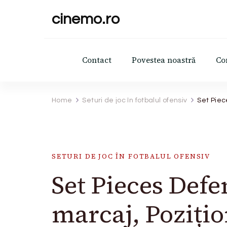
cinemo.ro
Contact
Povestea noastră
Co
Home
Seturi de joc în fotbalul ofensiv
Set Piec
SETURI DE JOC ÎN FOTBALUL OFENSIV
Set Pieces Defen
marcaj, Poziți