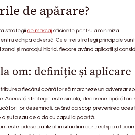
rile de apărare?
ă strategii
de marcaj
eficiente pentru a minimiza
entru echipa adversă. Cele trei strategii principale sunt
zonal și marcajul hibrid, fiecare având aplicații și consid
a om: definiție și aplicare
tribuirea fiecărui apărător să marcheze un adversar sp
e. Această strategie este simplă, deoarece apărătorii 
ucătorii lor desemnați, având ca scop prevenirea aces
 a șuta sau de a da cu capul la poartă.
om este adesea utilizat în situații în care echipa atacan