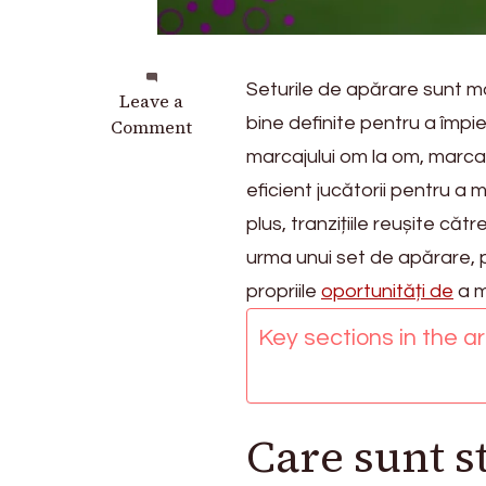
Seturile de apărare sunt m
on
Leave a
bine definite pentru a împi
Set
Comment
Pieces
marcajului om la om, marcaju
Defensiv:
eficient jucătorii pentru a 
Strategii
plus, tranzițiile reușite c
de
marcaj,
urma unui set de apărare, 
Poziționare,
propriile
oportunități de
a m
Contraatacuri
Key sections in the art
Care sunt s