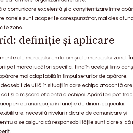
 o comunicare excelentă și o conștientizare între apăr
te zonele sunt acoperite corespunzător, mai ales atun
mite zone.
id: definiție și aplicare
mente ale marcajului om la om și ale marcajului zonal. În
 pot marca jucători specifici, fiind în același timp conș
apărare mai adaptabilă în timpul seturilor de apărare.
deosebit de utilă în situații în care echipa atacantă are
i, cât și o mișcare eficientă a echipei. Apărătorii pot tre
acoperirea unui spațiu în funcție de dinamica jocului.
lexibilitate, necesită niveluri ridicate de comunicare și
entru a se asigura că responsabilitățile sunt clare și că 
erit.