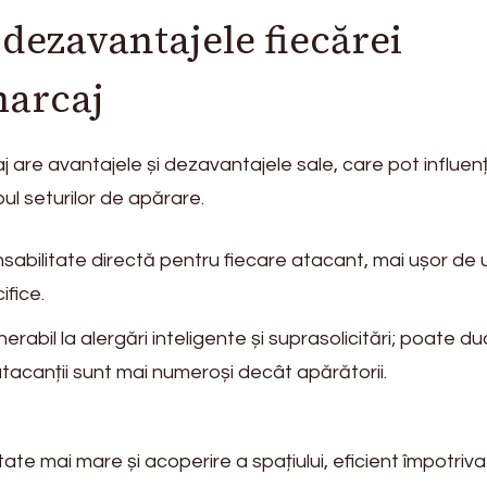
 dezavantajele fiecărei
marcaj
 are avantajele și dezavantajele sale, care pot influen
pul seturilor de apărare.
abilitate directă pentru fiecare atacant, mai ușor de 
ifice.
rabil la alergări inteligente și suprasolicitări; poate du
atacanții sunt mai numeroși decât apărătorii.
itate mai mare și acoperire a spațiului, eficient împotriva