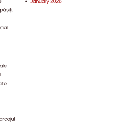
e
January 2026
ășiți.
țial
ale
l
ate
arcajul