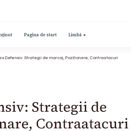
nținut
Pagina de start
Limbă
es Defensiv: Strategii de marcaj, Poziționare, Contraatacuri
siv: Strategii de
onare, Contraatacuri