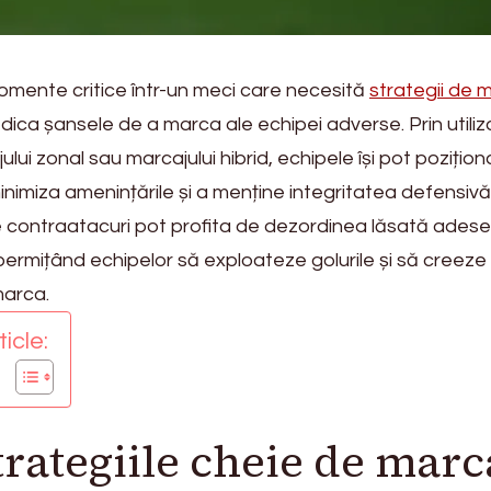
omente critice într-un meci care necesită
strategii de 
edica șansele de a marca ale echipei adverse. Prin utili
lui zonal sau marcajului hibrid, echipele își pot pozițion
minimiza amenințările și a menține integritatea defensivă.
ătre contraatacuri pot profita de dezordinea lăsată adese
permițând echipelor să exploateze golurile și să creeze
arca.
icle:
trategiile cheie de marc