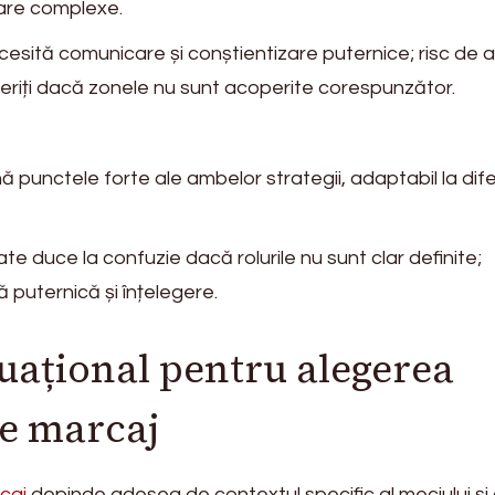
rare complexe.
esită comunicare și conștientizare puternice; risc de a
eriți dacă zonele nu sunt acoperite corespunzător.
 punctele forte ale ambelor strategii, adaptabil la dife
e duce la confuzie dacă rolurile nu sunt clar definite;
 puternică și înțelegere.
tuațional pentru alegerea
de marcaj
caj
depinde adesea de contextul specific al meciului și