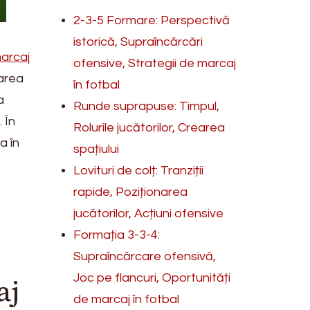
2-3-5 Formare: Perspectivă
istorică, Supraîncărcări
marcaj
ofensive, Strategii de marcaj
zarea
în fotbal
a
Runde suprapuse: Timpul,
 În
Rolurile jucătorilor, Crearea
a în
spațiului
Lovituri de colț: Tranziții
rapide, Poziționarea
jucătorilor, Acțiuni ofensive
Formația 3-3-4:
Supraîncărcare ofensivă,
Joc pe flancuri, Oportunități
aj
de marcaj în fotbal