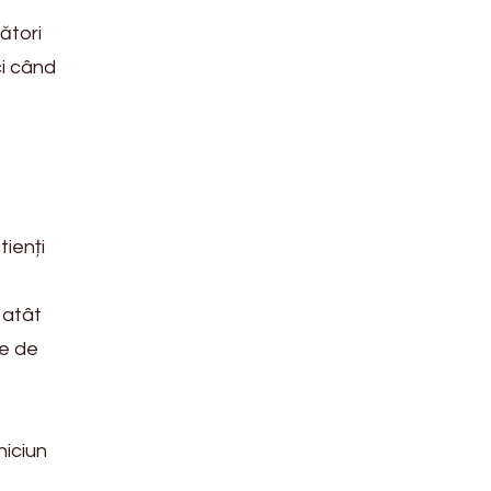
ători
ci când
tienți
 atât
ce de
niciun