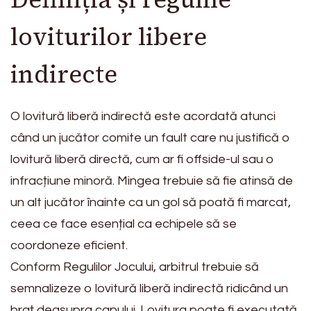
loviturilor libere
indirecte
O lovitură liberă indirectă este acordată atunci
când un jucător comite un fault care nu justifică o
lovitură liberă directă, cum ar fi offside-ul sau o
infracțiune minoră. Mingea trebuie să fie atinsă de
un alt jucător înainte ca un gol să poată fi marcat,
ceea ce face esențial ca echipele să se
coordoneze eficient.
Conform Regulilor Jocului, arbitrul trebuie să
semnalizeze o lovitură liberă indirectă ridicând un
braț deasupra capului. Lovitura poate fi executată