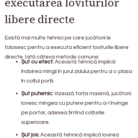
executarea loviturilor
libere directe
Există mai multe tehnici pe care jucătorii le
folosesc pentru a executa eficient loviturile libere
directe. Iată câteva metode comune:
Șut cu efect:
Această tehnică implică
îndoirea mingii în jurul zidului pentru a o plasa
în colțul porții.
Șut puternic:
Vizează forța maximă, jucătorii
lovesc mingea cu putere pentru a-l învinge
pe portar, adesea țintind colțurile
superioare.
Șut jos:
Această tehnică implică lovirea