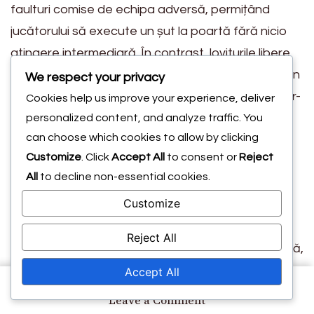
faulturi comise de echipa adversă, permițând
jucătorului să execute un șut la poartă fără nicio
atingere intermediară. În contrast, loviturile libere
indirecte sunt acordate pentru infracțiuni mai puțin
We respect your privacy
severe, cum ar fi offside-ul sau un jucător aflat într-
Cookies help us improve your experience, deliver
o poziție de offside, și trebuie să implice cel puțin
personalized content, and analyze traffic. You
can choose which cookies to allow by clicking
un alt jucător înainte ca un gol să poată fi marcat.
Customize
. Click
Accept All
to consent or
Reject
O altă diferență cheie constă în poziționarea
All
to decline non-essential cookies.
jucătorilor.
Pentru lovituri
le libere directe, echipa
Customize
apărătoare trebuie să mențină o distanță de cel
puțin 10 yarzi față de minge, în timp ce pentru
Reject All
loviturile libere indirecte, aceeași distanță se aplică,
dar echipa atacatoare folosește adesea acest
Accept All
lucru pentru a pregăti o schemă strategică care
on
Leave a Comment
Lovituri
implică mai mulți jucători.