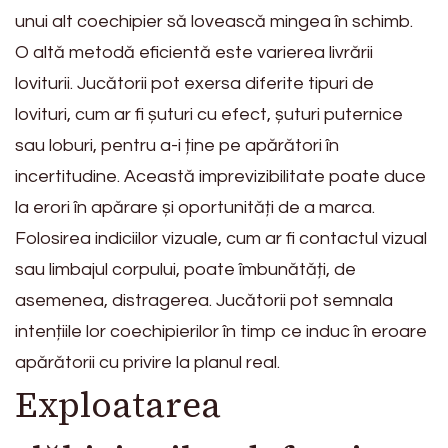
unui alt coechipier să lovească mingea în schimb.
O altă metodă eficientă este varierea livrării
loviturii. Jucătorii pot exersa diferite tipuri de
lovituri, cum ar fi șuturi cu efect, șuturi puternice
sau loburi, pentru a-i ține pe apărători în
incertitudine. Această imprevizibilitate poate duce
la erori în apărare și oportunități de a marca.
Folosirea indiciilor vizuale, cum ar fi contactul vizual
sau limbajul corpului, poate îmbunătăți, de
asemenea, distragerea. Jucătorii pot semnala
intențiile lor coechipierilor în timp ce induc în eroare
apărătorii cu privire la planul real.
Exploatarea